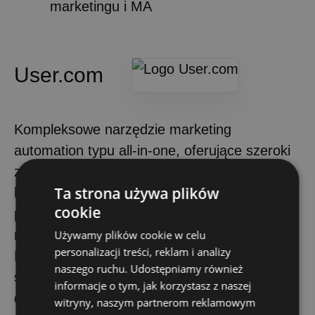
marketingu i MA
User.com
Kompleksowe narzędzie marketing
automation typu all-in-one, oferujące szeroki
zakres funkcji: e-mail marketing, chatboty,
Ta strona używa plików
live chat, CRM, pop-upy, kampanie sms, web
cookie
push oraz automatyzacje oparte
na zachowaniach użytkowników.
Używamy plików cookie w celu
personalizacji treści, reklam i analizy
Platforma posiada rozbudowany edytor
naszego ruchu. Udostępniamy również
ścieżek automatyzacji (drag & drop), system
informacje o tym, jak korzystasz z naszej
do zarządzania relacjami z klientami i bogaty
witryny, naszym partnerom reklamowym