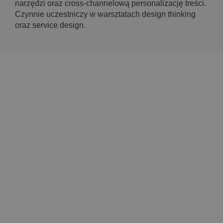
narzędzi oraz cross-channelową personalizację treści.
Czynnie uczestniczy w warsztatach design thinking
oraz service design.
numbers & intuition sp. z o.o.
Józefińska 2, 30-529 Kraków
Tel: +48 535 575 073
NIP 6282283784
KRS
0000911777
REGON 389466895