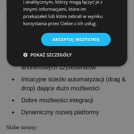
zestaw integracji.
i analitycznym, którzy mogą łączyć je z
innymi informacjami, które im
Mocne strony:
przekazałeś lub które zebrali w wyniku
korzystania przez Ciebie z ich usług.
Rozbudowane narzędzie all-in-one: MA,
CRM, chatboty, live chat –
AKCEPTUJ WSZYSTKIE
wielokanałowość w jednym miejscu
POKAŻ SZCZEGÓŁY
Śledzenie w real-time – nawet dla
anonimowych użytkowników
Intuicyjne ścieżki automatyzacji (drag &
drop) dające dużo możliwości
Dobre możliwości integracji
Dynamiczny rozwój platformy
Słabe strony: