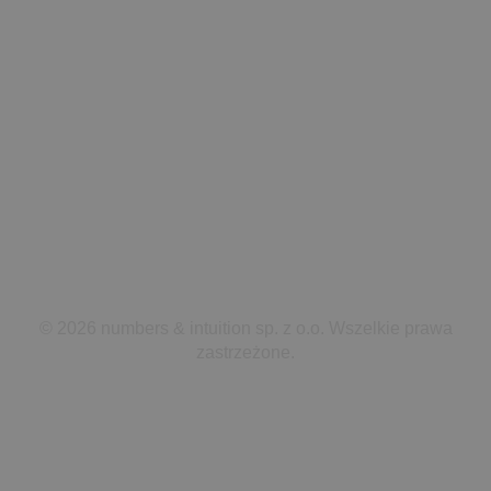
Kariera
Brief
Kontakt
Polityka prywatności
Z DUMĄ ROZWIJAMY INNOWACJE
© 2026 numbers & intuition sp. z o.o. Wszelkie prawa
zastrzeżone.