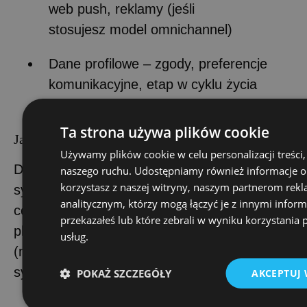
web push, reklamy (jeśli
stosujesz model omnichannel)
Dane profilowe – zgody, preferencje
komunikacyjne, etap w cyklu życia
klienta
Ta strona używa plików cookie
Jak integrować:
Używamy plików cookie w celu personalizacji treści, 
Dane muszą trafiać do jednego miejsca –
naszego ruchu. Udostępniamy również informacje o 
korzystasz z naszej witryny, naszym partnerom re
systemu MA lub CRM, który pełni rolę
analitycznym, którzy mogą łączyć je z innymi inform
centrum dowodzenia. Kluczowe integracje to:
przekazałeś lub które zebrali w wyniku korzystania p
platforma e-commerce
usług.
(np. Shopify, WooCommerce, Magento) ↔
system MA ↔ narzędzia reklamowe.
POKAŻ SZCZEGÓŁY
AKCEPTUJ 