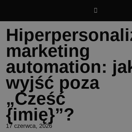
Hiperpersonali
marketing
automation: ja
wyjść poza
„Cześć
{imię}”?
17 czerwca, 2026