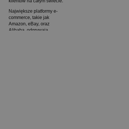
klientów na całym świecie.
Największe platformy e-
commerce, takie jak
Amazon, eBay, oraz
Alibaba, odgrywają
kluczową rolę w globalnym
handlu internetowym. Te
giganty rynkowe oferują
różnorodne rozwiązania
dla sprzedawców, takie jak
zaawansowane narzędzia
numbers & intuition sp. z o.o.
marketingowe, systemy
Józefińska 2, 30-529 Kraków
logistyczne oraz wsparcie
Tel: +48 535 575 073
techniczne.
Globalne
platformy e-commerce mają
NIP 6282283784
znaczący wpływ na lokalne
KRS
0000911777
rynki
, wprowadzając
REGON 389466895
nowoczesne standardy i
praktyki biznesowe.