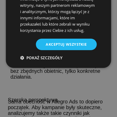
witryny, naszym partnerom reklamowym
i analitycznym, którzy mogą łączyć je z
innymi informacjami, które im
przekazałeś lub które zebrali w wyniku
Bez mydlenia oczu
korzystania przez Ciebie z ich usług.
Przed rozpoczęciem współpracy jasno
określimy realistyczne koszty oraz czas,
który będzie potrzebny, aby Twoje
AKCEPTUJ WSZYSTKIE
kampanie Allegro Ads zaczęły przynosić
wymierne efekty. Naszym celem jest
POKAŻ SZCZEGÓŁY
maksymalne zwiększenie widoczności
Twoich ofert i generowanie sprzedaży –
bez zbędnych obietnic, tylko konkretne
działania.
Szeroka perspektywa
Sama obecność w Allegro Ads to dopiero
początek. Aby kampanie były skuteczne,
analizujemy także takie czynniki jak