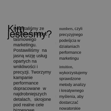
Kim
Powstaliśmy ze
numbers
, czyli
jesteśmy?
sprzeciwu wobec
precyzyjnego
taśmowego
podeśjcia w
marketingu.
działaniach
Postawiliśmy na
performance
jasną wizję usług
marketingu
opartych na
wnikliwości i
intuition
,
precyzji. Tworzymy
wykorzystujemy
kampanie
sprawdzone
performance
metody analizy
dopracowane w
i kreatywnego
najdrobniejszych
myślenia, aby
detalach, skrojone
dostarczać
pod realne cele
nowatorskie
biznesowe.