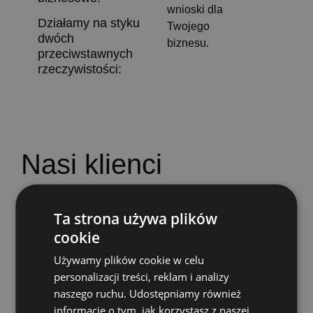
wnioski dla
Działamy na styku
Twojego
dwóch
biznesu.
przeciwstawnych
rzeczywistości:
Nasi klienci
Ta strona używa plików
cookie
Używamy plików cookie w celu
Dlaczego warto z nami
personalizacji treści, reklam i analizy
naszego ruchu. Udostępniamy również
współpracować?
informacje o tym, jak korzystasz z naszej