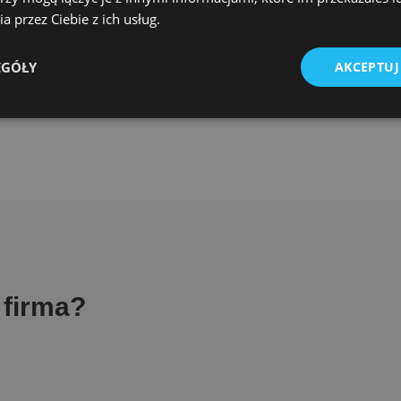
zciwość relacji ponad
a przez Ciebie z ich usług.
EGÓŁY
AKCEPTUJ
firma?