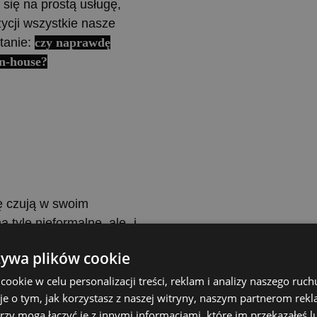
się na prostą usługę,
ycji wszystkie nasze
tanie:
czy naprawdę
in-house?
ę czują w swoim
 tyle nieformalne, ale i
ntegralnego działu firmy,
żywa plików cookie
 że czasem
dżetu marketingowego z
okie w celu personalizacji treści, reklam i analizy naszego ru
je o tym, jak korzystasz z naszej witryny, naszym partnerom re
damy na firmowe
rzy mogą łączyć je z innymi informacjami, które im przekazałeś l