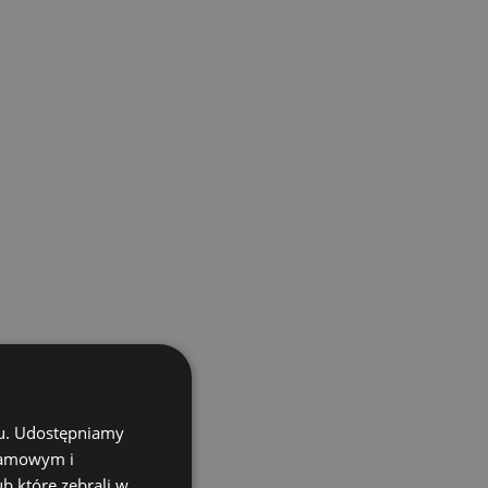
chu. Udostępniamy
klamowym i
ub które zebrali w