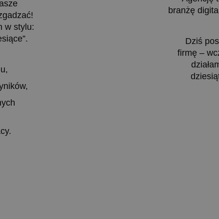
nasze
branżę digit
 zgadzać!
 w stylu:
siące”.
Dziś pos
firmę – wc
działam
u,
dziesią
yników,
nych
acy.