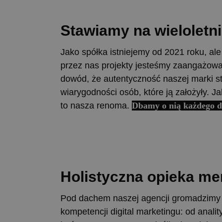
Stawiamy
na
wieloletn
Jako spółka istniejemy od 2021 roku, al
przez nas projekty jesteśmy zaangażowan
dowód, że autentyczność naszej marki s
wiarygodności osób, które ją założyły. 
to nasza renoma.
Dbamy o nią każdego d
Holistyczna
opieka
me
Pod dachem naszej agencji gromadzimy
kompetencji digital marketingu: od analit