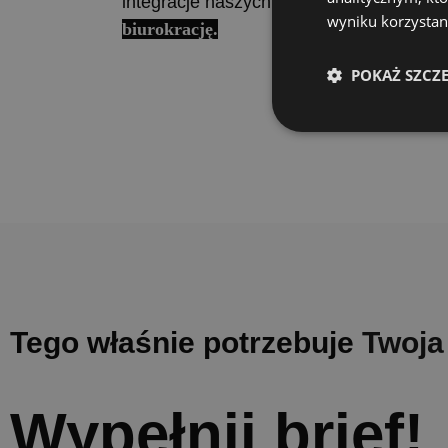
integracje naszych Klientów, jak swoi.
Uc
wyniku korzystani
biurokrację.
POKAŻ SZCZ
Tego
właśnie
potrzebuje
Twoja
Wypełnij brief!