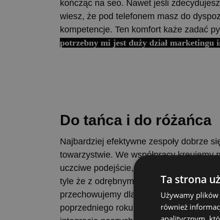
kończąc na seo. Nawet jeśli zdecydujesz 
wiesz, że pod telefonem masz do dyspoz
kompetencje. Ten komfort każe zadać py
potrzebny mi jest duży dział marketingu 
Do
tańca
i
do
różańca
Najbardziej efektywne zespoły dobrze si
towarzystwie. We współpracy kreujemy na
uczciwe podejście, że przyjmujemy rolę i
Ta strona u
tyle że z odrębnym NIP-em. To sprawia,
przechowujemy dla nich zaskórniaki bu
Używamy plików co
również informac
poprzedniego roku, a innym razem wpa
analitycznym, któ