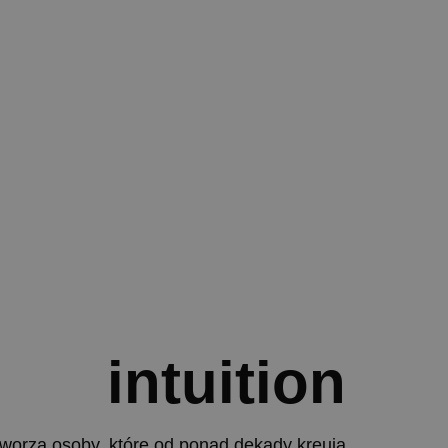
intuition
worzą osoby, które od ponad dekady kreują