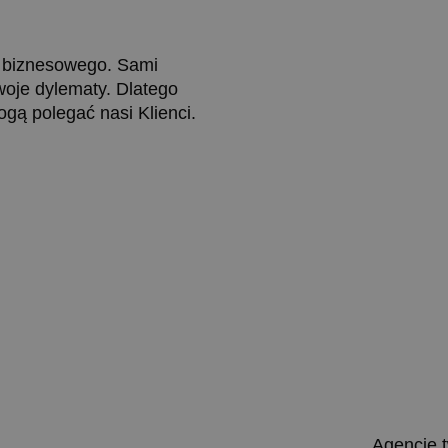
a biznesowego. Sami
woje dylematy. Dlatego
mogą polegać nasi Klienci.
Agencję t