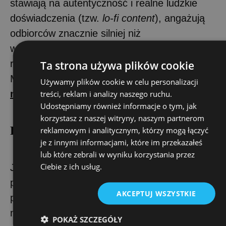
stawiają na autentyczność i realne ludzkie
doświadczenia (tzw.
lo-fi content
), angażują
odbiorców znacznie silniej niż
wysokobudżetowe kampanie (zobacz
raport HubSpot State of
Ta strona używa plików cookie
Marketing:
hubspot.com/state-of-
Używamy plików cookie w celu personalizacji
marketing
).
treści, reklam i analizy naszego ruchu.
Udostępniamy również informacje o tym, jak
korzystasz z naszej witryny, naszym partnerom
Rezygnacja z korporacyjnego dystansu
reklamowym i analitycznym, którzy mogą łączyć
je z innymi informacjami, które im przekazałeś
lub które zebrali w wyniku korzystania przez
Ciebie z ich usług.
Język, którym posługują się marki, często
przypomina sztywną instrukcję obsługi lub
AKCEPTUJ WSZYSTKIE
pismo urzędowe. H2H uczy nas mówić
naturalnie. Skracanie dystansu, używanie
POKAŻ SZCZEGÓŁY