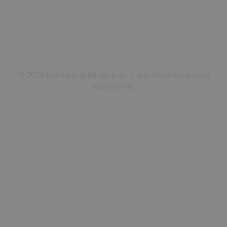
Z DUMĄ ROZWIJAMY INNOWACJE
© 2026 numbers & intuition sp. z o.o. Wszelkie prawa
zastrzeżone.