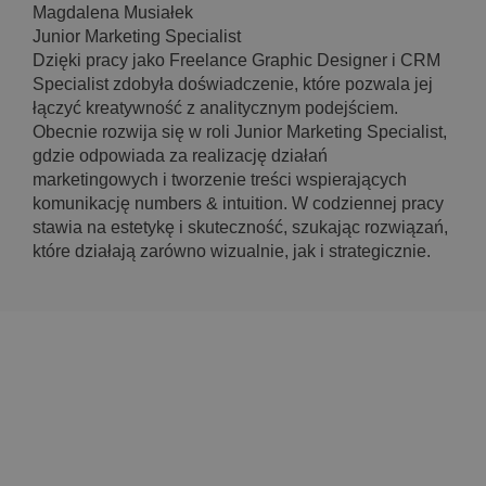
Magdalena Musiałek
Junior Marketing Specialist
Dzięki pracy jako Freelance Graphic Designer i CRM
Specialist zdobyła doświadczenie, które pozwala jej
łączyć kreatywność z analitycznym podejściem.
Obecnie rozwija się w roli Junior Marketing Specialist,
gdzie odpowiada za realizację działań
marketingowych i tworzenie treści wspierających
komunikację numbers & intuition. W codziennej pracy
stawia na estetykę i skuteczność, szukając rozwiązań,
które działają zarówno wizualnie, jak i strategicznie.
numbers & intuition sp. z o.o.
Józefińska 2, 30-529 Kraków
Tel: +48 535 575 073