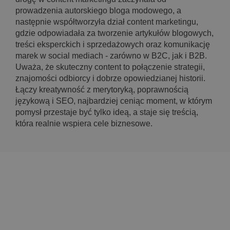
prowadzenia autorskiego bloga modowego, a
następnie współtworzyła dział content marketingu,
gdzie odpowiadała za tworzenie artykułów blogowych,
treści eksperckich i sprzedażowych oraz komunikację
marek w social mediach - zarówno w B2C, jak i B2B.
Uważa, że skuteczny content to połączenie strategii,
znajomości odbiorcy i dobrze opowiedzianej historii.
Łączy kreatywność z merytoryką, poprawnością
językową i SEO, najbardziej ceniąc moment, w którym
pomysł przestaje być tylko ideą, a staje się treścią,
która realnie wspiera cele biznesowe.
numbers & intuition sp. z o.o.
Józefińska 2, 30-529 Kraków
Tel: +48 535 575 073