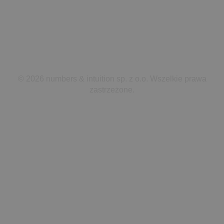
Z DUMĄ ROZWIJAMY INNOWACJE
© 2026 numbers & intuition sp. z o.o. Wszelkie prawa
zastrzeżone.