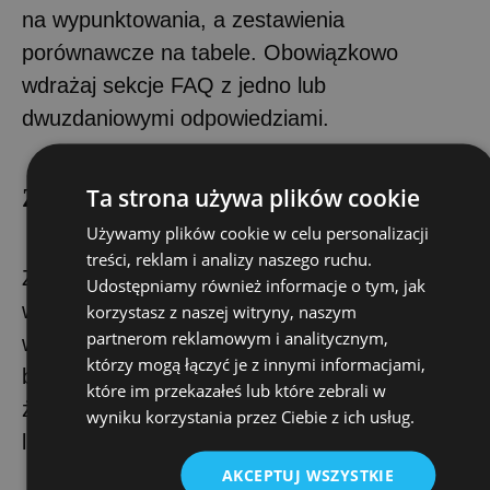
na wypunktowania, a zestawienia
porównawcze na tabele. Obowiązkowo
wdrażaj sekcje FAQ z jedno lub
dwuzdaniowymi odpowiedziami.
Ta strona używa plików cookie
Zero „fluffu” (lania wody)
Używamy plików cookie w celu personalizacji
treści, reklam i analizy naszego ruchu.
Zrezygnuj z długich, nic niewnoszących
Udostępniamy również informacje o tym, jak
wstępów i ogólników. Każde zdanie musi
korzystasz z naszej witryny, naszym
partnerom reklamowym i analitycznym,
wnosić nową wartość merytoryczną. Im
którzy mogą łączyć je z innymi informacjami,
bardziej opisowy tekst, tym większe ryzyko,
które im przekazałeś lub które zebrali w
że model wyciągnie z niego błędne wnioski
wyniku korzystania przez Ciebie z ich usług.
lub go zignoruje.
AKCEPTUJ WSZYSTKIE