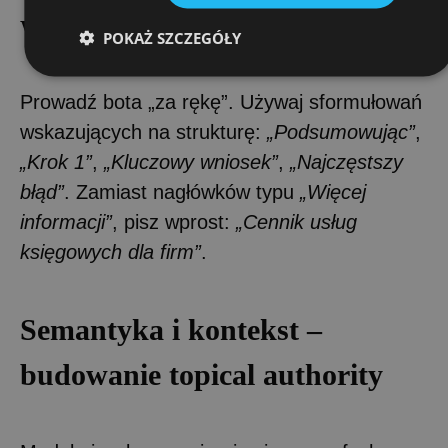
Wskazówki semantyczne
POKAŻ SZCZEGÓŁY
Prowadź bota „za rękę”. Używaj sformułowań
wskazujących na strukturę:
„Podsumowując”
,
„Krok 1”
,
„Kluczowy wniosek”
,
„Najczęstszy
błąd”
. Zamiast nagłówków typu
„Więcej
informacji”
, pisz wprost:
„Cennik usług
księgowych dla firm”
.
Semantyka i kontekst –
budowanie topical authority