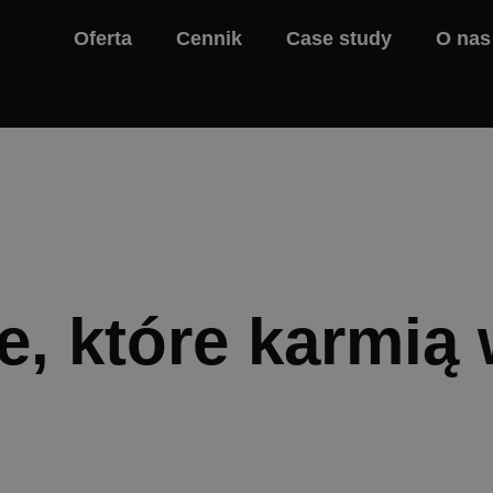
Oferta
Cennik
Case study
O nas
, które karmią