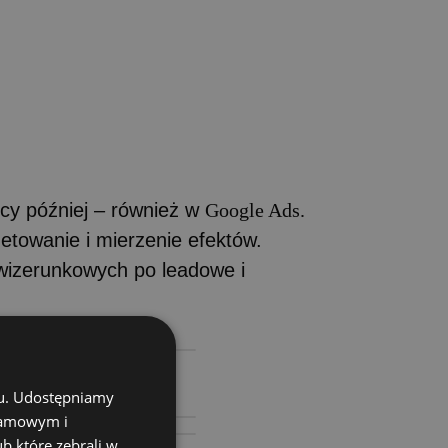
ęcy później – również w
Google Ads.
etowanie i mierzenie efektów.
wizerunkowych po leadowe i
chu. Udostępniamy
klamowym i
ub które zebrali w