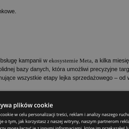
ynkowe.
obsługę kampanii w
ekosystemie Meta,
a kilka miesi
idnej bazy danych, która umożliwi precyzyjne targ
mujące wszystkie etapy lejka sprzedażowego – od 
żywa plików cookie
okie w celu personalizacji treści, reklam i analizy naszego ru
je o tym, jak korzystasz z naszej witryny, naszym partnerom re
rzy mogą łączyć je z innymi informacjami, które im przekazałeś l