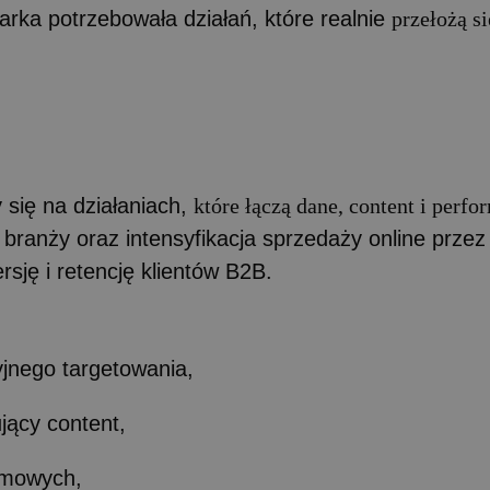
arka potrzebowała działań, które realnie
przełożą si
 się na działaniach,
które łączą dane, content i perf
ranży oraz intensyfikacja sprzedaży online przez 
sję i retencję klientów B2B.
yjnego targetowania,
ujący content,
klamowych,